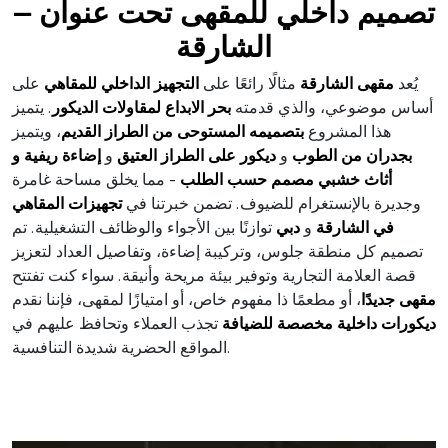
تصميم داخلي للمقهى تحت عنوان –
الشارقة
يُعد
مقهى الشارقة
مثالًا رائعًا على
التجهيز الداخلي للمقاهي
على
أساس موضوعي، والذي قدمته
بحر الابداع لمقاولات الديكور
. يتميز
هذا المشروع
بتصميمه المستوحى من الطراز القديم
، ويتميز
بجدران من الطوب
و
ديكور على الطراز العتيق
و
إضاءة ريفية
و
أثاث خشبي مصمم حسب الطلب
- مما يخلق مساحة غامرة
وجديرة بالإنستغرام للضيوف. تضمن خبرتنا في
تجهيزات المقاهي
في الشارقة
و
دبي
توازنًا بين الأجواء والوظائف التشغيلية. تم
تصميم كل منطقة جلوس، وتركيبة إضاءة، وتفاصيل العداد لتعزيز
قصة العلامة التجارية وتوفير بيئة مريحة وأنيقة. سواء كنت تفتتح
مقهى جديدًا
، أو مطعمًا ذا مفهوم خاص، أو امتيازًا لمقهى، فإننا نقدم
ديكورات داخلية مخصصة للضيافة
تجذب العملاء وتحافظ عليهم في
المواقع الحضرية شديدة التنافسية.