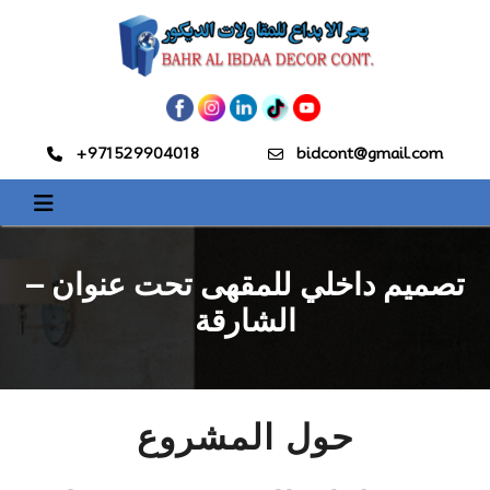
+971529904018
bidcont@gmail.com
تصميم داخلي للمقهى تحت عنوان –
الشارقة
حول المشروع